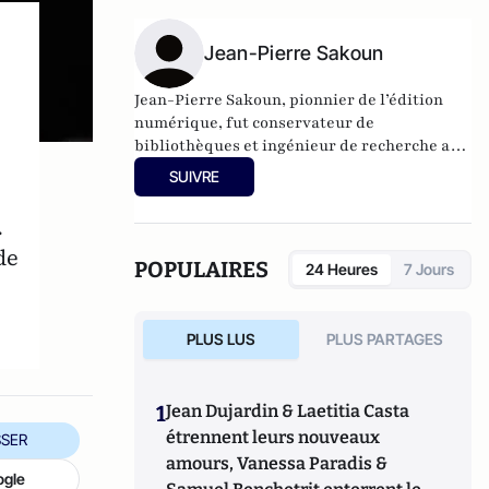
de Passy).
Jean-Pierre Sakoun
Jean-Pierre Sakoun, pionnier de l’édition
numérique, fut conservateur de
bibliothèques et ingénieur de recherche au
CNRS avant de créer sa propre entreprise. Il
SUIVRE
préside l’association Unité Laïque. Il est à
l’origine de l’initiative pour l’entrée de
.
Missak Manouchian au Panthéon. Il est
de
également auteur de
Figures de la laïcité :
POPULAIRES
24 Heures
7 Jours
2000 ans de combat
, Armand Colin, 2025. Il
est lauréat du prix Jean-Zay 2026.
PLUS LUS
PLUS PARTAGES
1
Jean Dujardin & Laetitia Casta
étrennent leurs nouveaux
SER
amours, Vanessa Paradis &
ogle