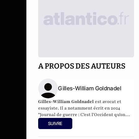
A PROPOS DES AUTEURS
Gilles-William Goldnadel
Gilles-William Goldnadel
est avocat et
essayiste. Il a notamment écrit en 2024
"Journal de guerre : C'est l'Occident qu'on
assassine" (éditions Fayard) et en 2021
SUIVRE
"Manuel de résistance au fascisme
d'extrême-gauche" (Les Nouvelles éditions