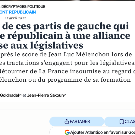
E
›
DÉCRYPTAGES
›
POLITIQUE
ONT REPUBLICAIN
17 avril 2022
 de ces partis de gauche qui
e républicain à une alliance
e aux législatives
 après le score de Jean Luc Mélenchon lors de
des tractations s’engagent pour les législatives
e détourner de La France insoumise au regard 
Mélenchon ou du programme de sa formation
m Goldnadel
et
Jean-Pierre Sakoun
PARTAGER
CLAS
Ajouter Atlantico en favori sur Go