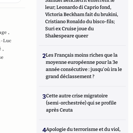
Samuel Benchetrit enterrent le
leur; Leonardo di Caprio fond,
Victoria Beckham fait du brukini,
Cristiano Ronaldo du bisco-fils;
Suri ex Cruise joue du
age ,
Shakespeare queer
n-Luc
 ,
2
Les Français moins riches que la
se
moyenne européenne pour la 3e
année consécutive : jusqu'où ira le
grand déclassement ?
3
Cette autre crise migratoire
(semi-orchestrée) qui se profile
après Ceuta
4
Apologie du terrorisme et du viol,