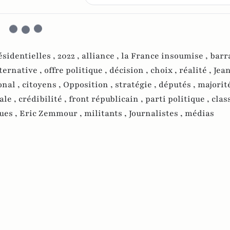
ésidentielles ,
2022 ,
alliance ,
la France insoumise ,
barr
ternative ,
offre politique ,
décision ,
choix ,
réalité ,
Jea
nal ,
citoyens ,
Opposition ,
stratégie ,
députés ,
majorité
ale ,
crédibilité ,
front républicain ,
parti politique ,
clas
ues ,
Eric Zemmour ,
militants ,
Journalistes ,
médias