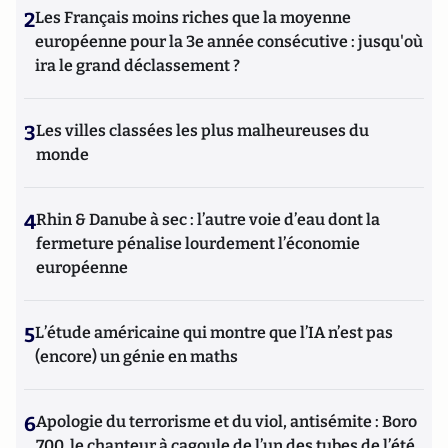
2
Les Français moins riches que la moyenne
européenne pour la 3e année consécutive : jusqu'où
ira le grand déclassement ?
3
Les villes classées les plus malheureuses du
monde
4
Rhin & Danube à sec : l’autre voie d’eau dont la
fermeture pénalise lourdement l’économie
européenne
5
L’étude américaine qui montre que l’IA n’est pas
(encore) un génie en maths
6
Apologie du terrorisme et du viol, antisémite : Boro
700, le chanteur à cagoule de l’un des tubes de l’été