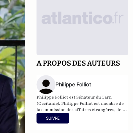
A PROPOS DES AUTEURS
Philippe Folliot
Philippe Folliot est Sénateur du Tarn
(Occitanie). Philippe Folliot est membre de
la commission des affaires étrangères, de la
défense et des forces armées, membre de
SUIVRE
la délégation sénatoriale aux outre-mer,
membre titulaire de la Délégation française