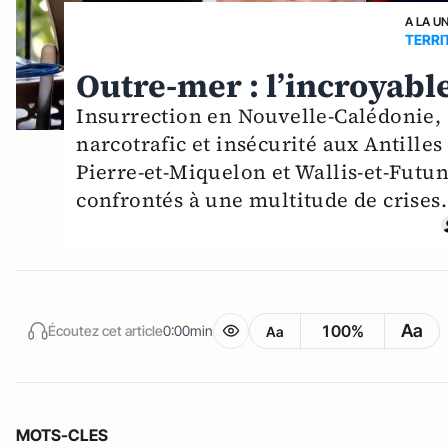
A LA U
TERRI
Outre-mer : l’incroyabl
Insurrection en Nouvelle-Calédonie, c
narcotrafic et insécurité aux Antille
Pierre-et-Miquelon et Wallis-et-Futuna
confrontés à une multitude de crises.
Aa
100%
Écoutez cet article
0:00min
Aa
MOTS-CLES