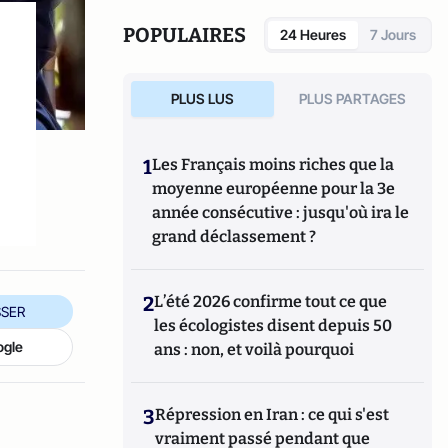
à l'Assemblée parlementaire de l'OTAN et
membre du Conseil consultatif des TAAF (
POPULAIRES
24 Heures
7 Jours
Terres australes et antarctiques françaises
). Philippe Folliot est l’auteur de « France-
sur-Mer, un empire oublié », publié aux
PLUS LUS
PLUS PARTAGES
Éditions du Rocher, 2009 et « France-sur-
mer un incroyable gâchis », publié aux
éditions La Bibliothèca en 2022.
1
Les Français moins riches que la
moyenne européenne pour la 3e
année consécutive : jusqu'où ira le
grand déclassement ?
2
L’été 2026 confirme tout ce que
SER
les écologistes disent depuis 50
ogle
ans : non, et voilà pourquoi
3
Répression en Iran : ce qui s'est
vraiment passé pendant que