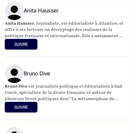
Anita Hausser
Anita Hausser
, journaliste, est éditorialiste à Atlantico, et
offre à ses lecteurs un décryptage des coulisses de la
politique française et internationale. Elle a notamment
publié
Sarkozy, itinéraire d'une ambition
(Editions
SUIVRE
l'Archipel, 2003). Elle a également réalisé les documentaires
Femme députée, un homme comme les autres ?
(2014) et
Bruno Le Maire, l'Affranchi
(2015).
Bruno Dive
Bruno Dive
est journaliste politique et éditorialiste à Sud
Ouest, spécialiste de la droite française et auteur de
plusieurs livres politiques dont "La métamorphose de
Nicolas Sarkozy" (Jacob-Duvernet) en 2012 et "Au coeur du
SUIVRE
pouvoir : l'exécutif face aux attentats" (Plon) en 2016. Il a
également écrit Alain Juppé, l'homme qui revient de loin
(l'Archipel).