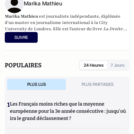
Marika Mathieu
Marika Mathieu
est journaliste indépendante, diplômée
d'un master en journalisme international à la City
University de Londres. Elle est l'auteur du livre
La Droite
Forte : Année Zéro - Enquête sur les courants d'une droite
SUIVRE
sans chef
paru le 2 mai 2013 aux éditions de La Martinière.
POPULAIRES
24 Heures
7 Jours
PLUS LUS
PLUS PARTAGES
1
Les Français moins riches que la moyenne
européenne pour la 3e année consécutive : jusqu'où
ira le grand déclassement ?