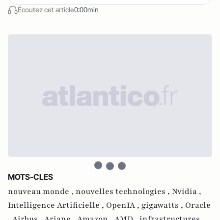
Écoutez cet article
0:00min
MOTS-CLES
nouveau monde ,
nouvelles technologies ,
Nvidia ,
Intelligence Artificielle ,
OpenIA ,
gigawatts ,
Oracle
,
Airbus ,
Ariane ,
Amazon ,
AMD ,
infrastructures