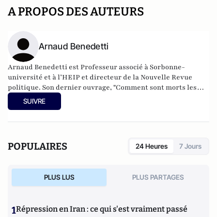
A PROPOS DES AUTEURS
Arnaud Benedetti
Arnaud Benedetti est Professeur associé à Sorbonne-
université et à l’HEIP et directeur de la Nouvelle Revue
politique.
Son dernier ouvrage
, "Comment sont morts les
politiques ? Le grand malaise du pouvoir", est publié aux
SUIVRE
éditions du Cerf (4 Novembre 2021).
POPULAIRES
24 Heures
7 Jours
PLUS LUS
PLUS PARTAGES
1
Répression en Iran : ce qui s'est vraiment passé