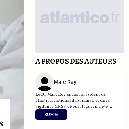
A PROPOS DES AUTEURS
Marc Rey
Le
Dr Marc Rey
ancien président de
l'
Institut national du sommeil et de la
vigilance
(INSV). Neurologue, il a été
responsable du Centre du Sommeil de
SUIVRE
l’Hôpital de la Timone – AP-HM à Marseille.
s