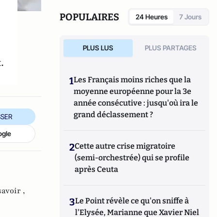
POPULAIRES
24 Heures
7 Jours
PLUS LUS
PLUS PARTAGES
.
1
Les Français moins riches que la
moyenne européenne pour la 3e
année consécutive : jusqu'où ira le
grand déclassement ?
SER
ogle
2
Cette autre crise migratoire
(semi-orchestrée) qui se profile
après Ceuta
savoir ,
3
Le Point révèle ce qu'on sniffe à
l'Elysée, Marianne que Xavier Niel