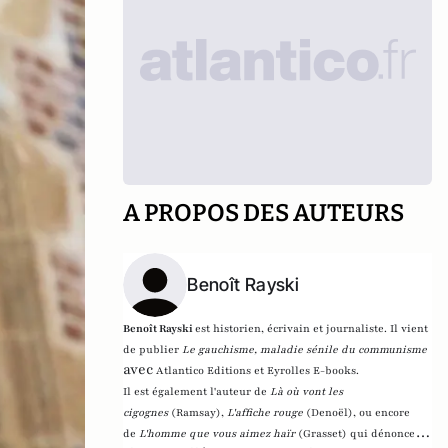
A PROPOS DES AUTEURS
Benoît Rayski
Benoît Rayski
est historien, écrivain et journaliste. Il vient
de publier
Le gauchisme, maladie sénile du communisme
avec
Atlantico Editions et Eyrolles E-books.
Il est également l'auteur de
Là où vont les
cigognes
(Ramsay),
L'affiche rouge
(Denoël), ou encore
de
L'homme que vous aimez haïr
(Grasset)
qui dénonce l'