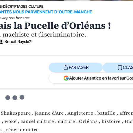
E
›
DÉCRYPTAGES
›
CULTURE
SANTES NOUS PARVIENNENT D’OUTRE-MANCHE
2 septembre 2022
is la Pucelle d’Orléans !
, machiste et discriminatoire.
Benoît Rayski
PARTAGER
CLAS
Ajouter Atlantico en favori sur Go
,
Shakespeare ,
Jeanne d'Arc ,
Angleterre ,
bataille ,
affro
 ,
woke ,
cancel culture ,
culture ,
Orléans ,
histoire ,
His
n ,
réactionnaire