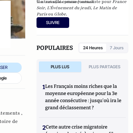
Il a travaillé comme journaliste pour
France
"anti-sarkozysme primaire" ambiant.
Soir
,
L'Événement du jeudi
,
Le Matin de
Paris
ou
Globe
.
SUIVRE
POPULAIRES
24 Heures
7 Jours
PLUS LUS
PLUS PARTAGES
SER
ogle
1
Les Français moins riches que la
moyenne européenne pour la 3e
année consécutive : jusqu'où ira le
grand déclassement ?
ntements ,
toire de
2
Cette autre crise migratoire