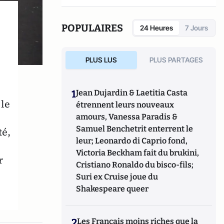
général Bertrand Cavallier est l'ancien
commandant du Centre national
d’entraînement des Forces de gendarmerie
POPULAIRES
24 Heures
7 Jours
de Saint-Astier.
PLUS LUS
PLUS PARTAGES
1
Jean Dujardin & Laetitia Casta
ile
étrennent leurs nouveaux
amours, Vanessa Paradis &
Samuel Benchetrit enterrent le
té,
leur; Leonardo di Caprio fond,
Victoria Beckham fait du brukini,
r
Cristiano Ronaldo du bisco-fils;
Suri ex Cruise joue du
Shakespeare queer
2
Les Français moins riches que la