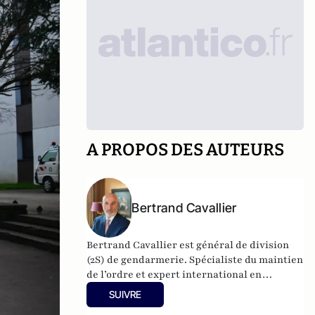
A PROPOS DES AUTEURS
Bertrand Cavallier
Bertrand Cavallier est général de division
(2S) de gendarmerie. Spécialiste du maintien
de l’ordre et expert international en
sécurité des Etats, il est notamment
SUIVRE
régulièrement engagé en Afrique. Le