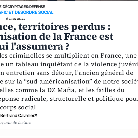
E
›
DÉCRYPTAGES
›
DÉFENSE
FIC ET DESORDRE SOCIAL
6 mai 2025
nce, territoires perdus :
isation de la France est
ui l'assumera ?
des criminelles se multiplient en France, une
e un tableau inquiétant de la violence juvén
un entretien sans détour, l'ancien général de
 sur la “sud-américanisation” de notre socié
lles comme la DZ Mafia, et les failles du
éponse radicale, structurelle et politique pou
corps social.
Bertrand Cavallier
17 min de lecture