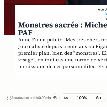
A LA 
B
Monstres sacrés : Miche
PAF
Anne Fulda publie "Mes très chers mo
Journaliste depuis trente ans au Figar
premier plan, bien des "monstres". Ell
visage", en tout cas une forme de véri
narcissique de ces personnalités. Extr
Aa
100%
Écoutez cet article
0:00min
Aa