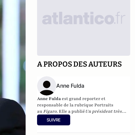
A PROPOS DES AUTEURS
Anne Fulda
Anne Fulda
est grand reporter et
responsable de la rubrique Portraits
au
Figaro
. Elle a publié
Un président très
entouré
(Grasset) et
François Baroin
, le faux
SUIVRE
discret (JC Lattès).