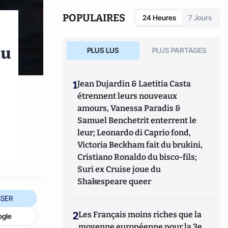
POPULAIRES
24 Heures
7 Jours
du
PLUS LUS
PLUS PARTAGES
1
Jean Dujardin & Laetitia Casta
étrennent leurs nouveaux
amours, Vanessa Paradis &
Samuel Benchetrit enterrent le
leur; Leonardo di Caprio fond,
Victoria Beckham fait du brukini,
Cristiano Ronaldo du bisco-fils;
Suri ex Cruise joue du
Shakespeare queer
SER
2
Les Français moins riches que la
ogle
moyenne européenne pour la 3e