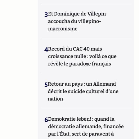
3
Et Dominique de Villepin
accoucha du villepino-
macronisme
4
Record du CAC 40 mais
croissance nulle : voilà ce que
révèle le paradoxe français
5
Retour au pays : un Allemand
décrit le suicide culturel d’une
nation
6
Demokratie leben! : quand la
démocratie allemande, financée
par l'État, sert de paravent à