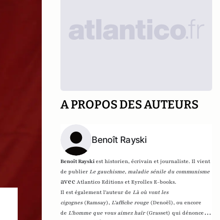
A PROPOS DES AUTEURS
Benoît Rayski
Benoît Rayski
est historien, écrivain et journaliste. Il vient
de publier
Le gauchisme, maladie sénile du communisme
avec
Atlantico Editions et Eyrolles E-books.
Il est également l'auteur de
Là où vont les
cigognes
(Ramsay),
L'affiche rouge
(Denoël), ou encore
de
L'homme que vous aimez haïr
(Grasset)
qui dénonce l'