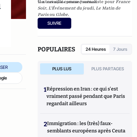
Il a travaillé comme journaliste pour
France
u
"anti-sarkozysme primaire" ambiant.
Soir
,
L'Événement du jeudi
,
Le Matin de
Paris
ou
Globe
.
SUIVRE
POPULAIRES
24 Heures
7 Jours
SER
PLUS LUS
PLUS PARTAGES
ogle
1
Répression en Iran : ce qui s'est
vraiment passé pendant que Paris
regardait ailleurs
2
Immigration : les (très) faux-
semblants européens après Ceuta