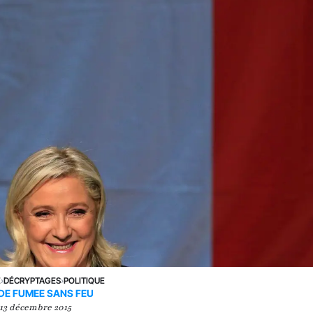
E
›
DÉCRYPTAGES
›
POLITIQUE
DE FUMEE SANS FEU
13 décembre 2015