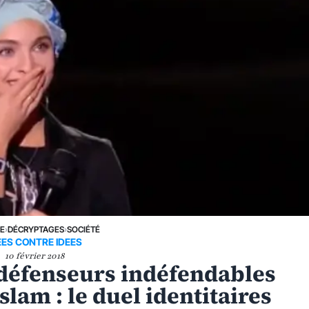
NE
›
DÉCRYPTAGES
›
SOCIÉTÉ
EES CONTRE IDEES
10 février 2018
 défenseurs indéfendables
slam : le duel identitaires