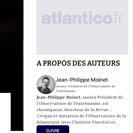
A PROPOS DES AUTEURS
Jean-Philippe Moinet
Ancien Président de l’Observatoire de
l’extrémisme
Jean-Philippe Moinet
, ancien Président de
l’Observatoire de l’extrémisme, est
chroniqueur, directeur de la
Revue
Civique
et
initiateur de l’Observatoire de la
démocratie (avec l’institut Viavoice) et,
depuis début 2020, président de l’institut
SUIVRE