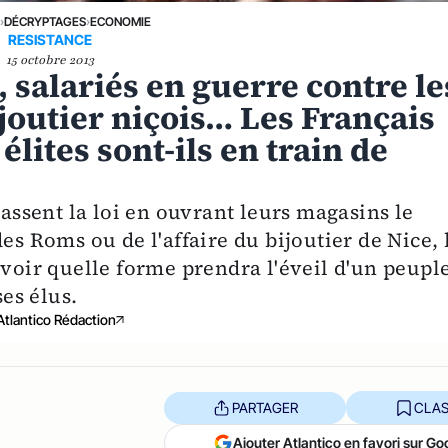
E
›
DÉCRYPTAGES
›
ECONOMIE
RESISTANCE
15 octobre 2013
 salariés en guerre contre le
ijoutier niçois… Les Français
élites sont-ils en train de
passent la loi en ouvrant leurs magasins le
es Roms ou de l'affaire du bijoutier de Nice, 
avoir quelle forme prendra l'éveil d'un peupl
ses élus.
Atlantico Rédaction
PARTAGER
CLAS
Ajouter Atlantico en favori sur Go