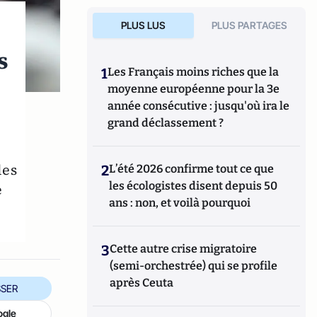
PLUS LUS
PLUS PARTAGES
s
1
Les Français moins riches que la
moyenne européenne pour la 3e
année consécutive : jusqu'où ira le
grand déclassement ?
les
2
L’été 2026 confirme tout ce que
les écologistes disent depuis 50
e
ans : non, et voilà pourquoi
3
Cette autre crise migratoire
(semi-orchestrée) qui se profile
après Ceuta
SER
ogle