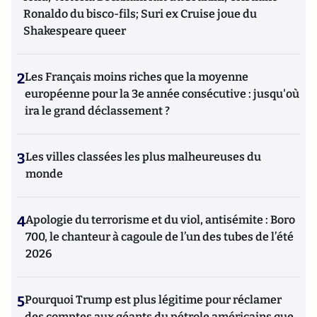
Ronaldo du bisco-fils; Suri ex Cruise joue du
Shakespeare queer
2
Les Français moins riches que la moyenne
européenne pour la 3e année consécutive : jusqu'où
ira le grand déclassement ?
3
Les villes classées les plus malheureuses du
monde
4
Apologie du terrorisme et du viol, antisémite : Boro
700, le chanteur à cagoule de l’un des tubes de l’été
2026
5
Pourquoi Trump est plus légitime pour réclamer
des comptes aux géants du pétrole américains que