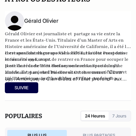
Gérald Olivier
Gérald Olivier est journaliste et partage sa vie entre la
France et les États-Unis. Titulaire d’un Master of Arts en
Histoire américaine de l’Université de Californie, il a été le
correspondant du groupe Valmonde sur la côte ouest dans
Il est aussi chercheur associé à l'IPSE, Institut Prospective
les années 1990, avant de rentrer en France pour occuper le
et Sécurité en Europe.
poste de rédacteur en chef au mensuel Le Spectacle du
Il est l'auteur de
"Mitt Romney ou le renouveau du mythe
"
Cover
Monde. Il est aujourd'hui consultant en communications et
américain"
, paru chez Picollec on Octobre 2012 et
médias et se consacre à son
Up, l'Amérique, le Clan Biden et l'Etat profond
blog « France-Amérique »
" aux
.
éditions Konfident.
SUIVRE
POPULAIRES
24 Heures
7 Jours
PLUS LUS
PLUS PARTAGES