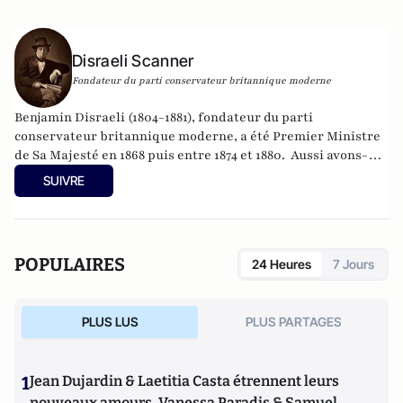
Disraeli Scanner
Fondateur du parti conservateur britannique moderne
Benjamin Disraeli (1804-1881), fondateur du parti
conservateur britannique moderne, a été Premier Ministre
de Sa Majesté en 1868 puis entre 1874 et 1880. Aussi avons-
nous été quelque peu surpris de recevoir, depuis quelques
SUIVRE
semaines, des "lettres de Londres" signées par un
homonyme du grand homme d'Etat. L'intérêt des
informations et des analyses a néanmoins convaincus
l'historien Edouard Husson de publier les textes reçus au
POPULAIRES
24 Heures
7 Jours
moment où se dessine, en France et dans le monde, un
nouveau clivage politique, entre "conservateurs" et
"libéraux". Peut être suivi aussi sur
@Disraeli1874
PLUS LUS
PLUS PARTAGES
1
Jean Dujardin & Laetitia Casta étrennent leurs
nouveaux amours, Vanessa Paradis & Samuel