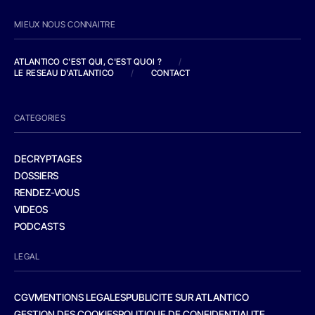
MIEUX NOUS CONNAITRE
ATLANTICO C'EST QUI, C'EST QUOI ?
/
LE RESEAU D'ATLANTICO
/
CONTACT
CATEGORIES
DECRYPTAGES
DOSSIERS
RENDEZ-VOUS
VIDEOS
PODCASTS
LEGAL
CGV
MENTIONS LEGALES
PUBLICITE SUR ATLANTICO
GESTION DES COOKIES
POLITIQUE DE CONFIDENTIALITE