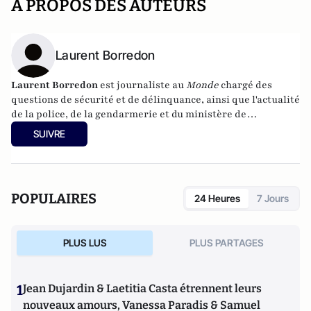
A PROPOS DES AUTEURS
Laurent Borredon
Laurent Borredon
est journaliste au
Monde
chargé des
questions de sécurité et de délinquance, ainsi que l'actualité
de la police, de la gendarmerie et du ministère de
l'Intérieur. Il est le co-auteur avec David Revault d'Allonnes
SUIVRE
de
Valls, à l'intérieur
aux éditions Robert Laffont
POPULAIRES
24 Heures
7 Jours
PLUS LUS
PLUS PARTAGES
1
Jean Dujardin & Laetitia Casta étrennent leurs
nouveaux amours, Vanessa Paradis & Samuel