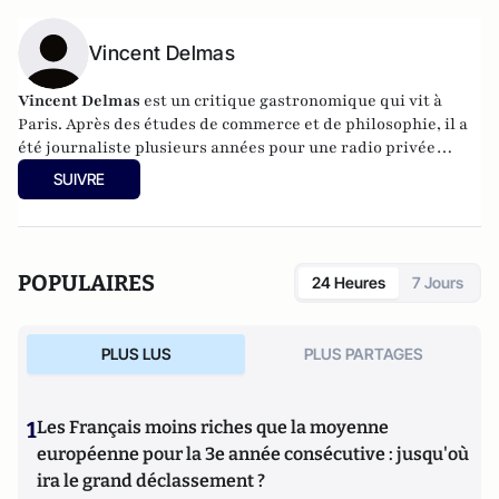
Vincent Delmas
Vincent Delmas
est un critique gastronomique qui vit à
Paris. Après des études de commerce et de philosophie, il a
été journaliste plusieurs années pour une radio privée
parisienne. Il anime le site
critique-gastronomique.com
SUIVRE
depuis cinq ans et participe à l’élaboration des guide du
Petit Futé City Guide Paris
et
Paris Resto
.
POPULAIRES
24 Heures
7 Jours
PLUS LUS
PLUS PARTAGES
1
Les Français moins riches que la moyenne
européenne pour la 3e année consécutive : jusqu'où
ira le grand déclassement ?