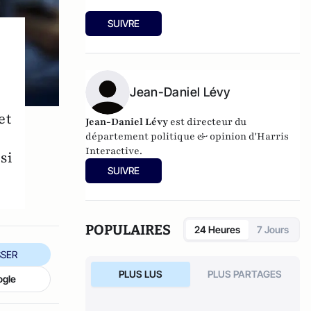
SUIVRE
Jean-Daniel Lévy
et
Jean-Daniel Lévy
est directeur du
s
département politique & opinion d'
Harris
Interactive
.
si
SUIVRE
POPULAIRES
24 Heures
7 Jours
SER
PLUS LUS
PLUS PARTAGES
ogle