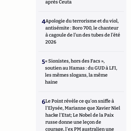
après Ceuta
4
Apologie du terrorisme et du viol,
antisémite : Boro 700, le chanteur
à cagoule de l’un des tubes de l’été
2026
5
« Sionistes, hors des Facs »,
soutien au Hamas : du GUD à LFI,
les mêmes slogans, la même
haine
6
Le Point révèle ce qu'on sniffe à
l'Elysée, Marianne que Xavier Niel
hacke l'Etat; Le Nobel de la Paix
russe donne une leçon de
courage, l'ex PM australien une