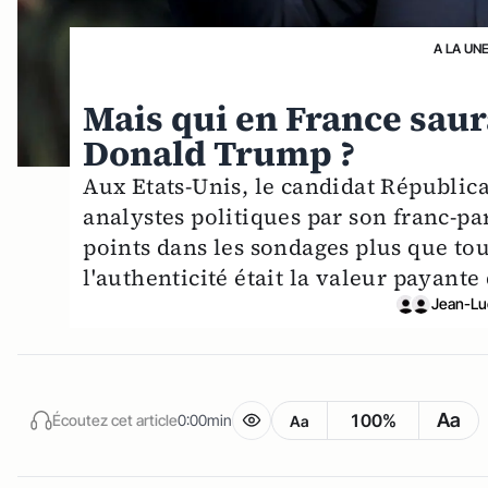
A LA UN
Mais qui en France saura
Donald Trump ?
Aux Etats-Unis, le candidat Républic
analystes politiques par son franc-pa
points dans les sondages plus que tout
l'authenticité était la valeur payant
Jean-L
Aa
100%
Écoutez cet article
0:00min
Aa