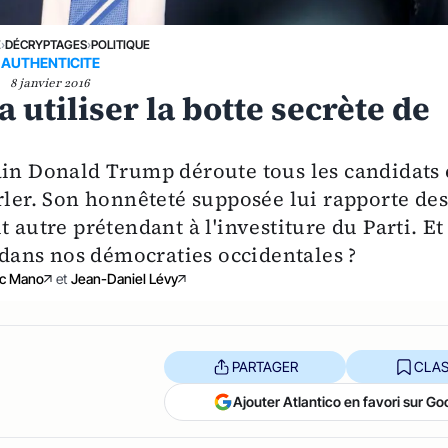
E
›
DÉCRYPTAGES
›
POLITIQUE
AUTHENTICITE
8 janvier 2016
 utiliser la botte secrète de
ain Donald Trump déroute tous les candidats 
rler. Son honnêteté supposée lui rapporte de
 autre prétendant à l'investiture du Parti. Et 
e dans nos démocraties occidentales ?
uc Mano
et
Jean-Daniel Lévy
PARTAGER
CLAS
Ajouter Atlantico en favori sur Go