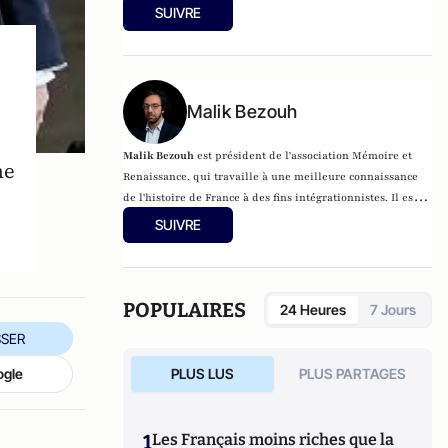
l'organisation du culte musulman et les
SUIVRE
modes d'expression de l'islam dans l'espace
européen.
Malik Bezouh
Malik Bezouh
est président de l'association Mémoire et
ne
Renaissance, qui travaille à une meilleure connaissance
de l'histoire de France à des fins intégrationnistes. Il est
l'auteur des livres
Crise de la conscience arabo-
SUIVRE
musulmane
, pour la Fondation pour l'innovation politique
(Fondapol),
France-Islam le choc des préjugés
(éditions
Plon) et
Je vais dire à tout le monde que tu es juif
(Jourdan éditions, 2021).
Physicien de formation, Malik
POPULAIRES
24 Heures
7 Jours
Bezouh est un spécialiste de la question de l'islam de
SER
France, de ses représentations sociales dans la société
française et des processus historiques à l’origine de
ogle
PLUS LUS
PLUS PARTAGES
l’émergence de l’islamisme.
1
Les Français moins riches que la