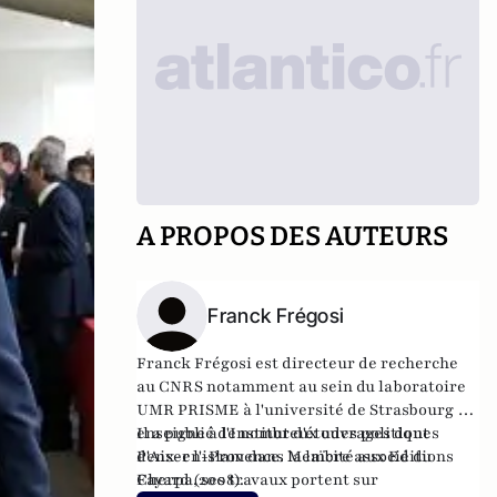
A PROPOS DES AUTEURS
Franck Frégosi
Franck Frégosi est directeur de recherche
au CNRS notamment au sein du laboratoire
UMR PRISME à l'université de Strasbourg et
enseigne à l'Institut d'études politiques
Il a publié de nombreux ouvrages dont
d'Aix-en-Provence. Membre associé du
Penser l'islam dans la laïcité
aux Editions
Cherpa, ses travaux portent sur
Fayard (2008).