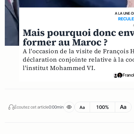
A LA UNE
›
D
RECULE
Mais pourquoi donc env
former au Maroc ?
A l'occasion de la visite de François
déclaration conjointe relative à la 
l'institut Mohammed VI.
Franc
Aa
100%
Écoutez cet article
0:00min
Aa