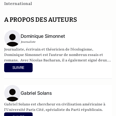
International
A PROPOS DES AUTEURS
Dominique Simonnet
Journaliste
Journaliste, écrivain et théoricien de l'écologisme,
Dominique Simonnet est l'auteur de nombreux essais et
romans. Avec Nicolas Bacharan, il a également signé deux
essais sur les Etats-Unis aux Editions Perrin: "11 septembre,
SUIVRE
le jour du chaos", et "Le guide des élections américaines".
Gabriel Solans
Gabriel Solans est chercheur en civilisation américaine à
l'Université Paris Cité, spécialiste du Parti républicain.