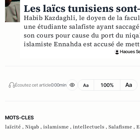
Les laïcs tunisiens son
Habib Kazdaghli, le doyen de la facul
une étudiante salafiste ayant saccagé 
son cours pour cause du port du niqab.
islamiste Ennahda est accusé de mettr
Haoues Se
Aa
100%
Écoutez cet article
0:00min
Aa
MOTS-CLES
laïcité ,
Niqab ,
islamisme ,
intellectuels ,
Salafisme ,
E