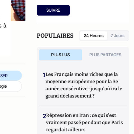
est l'auteur du livre
Intelligence
Economique et guerres secrètes au
SUIVRE
Maroc
(Editions Koutoubia, Paris).
é
s à
POPULAIRES
24 Heures
7 Jours
PLUS LUS
PLUS PARTAGES
1
Les Français moins riches que la
SER
moyenne européenne pour la 3e
ogle
année consécutive : jusqu'où ira le
grand déclassement ?
2
Répression en Iran : ce qui s'est
vraiment passé pendant que Paris
regardait ailleurs