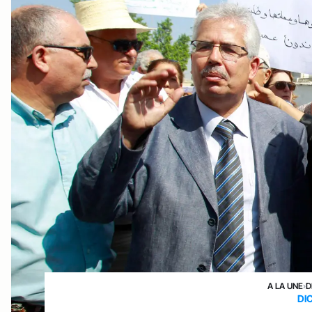
A LA UNE
›
D
DI