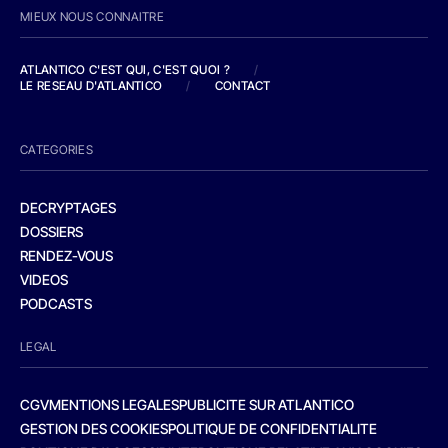
MIEUX NOUS CONNAITRE
ATLANTICO C'EST QUI, C'EST QUOI ?
/
LE RESEAU D'ATLANTICO
/
CONTACT
CATEGORIES
DECRYPTAGES
DOSSIERS
RENDEZ-VOUS
VIDEOS
PODCASTS
LEGAL
CGV
MENTIONS LEGALES
PUBLICITE SUR ATLANTICO
GESTION DES COOKIES
POLITIQUE DE CONFIDENTIALITE