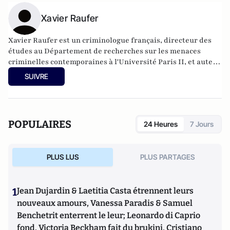
Xavier Raufer
Xavier Raufer est un criminologue français, directeur des
études au Département de recherches sur les menaces
criminelles contemporaines à l'
Université Paris II
, et auteur
de nombreux ouvrages sur le sujet. Dernier en date:
La
SUIVRE
criminalité organisée dans le chaos mondial : mafias,
triades, cartels, clans
. Il est directeur d'études, pôle
sécurité-défense-criminologie du Conservatoire National
des Arts et Métiers.
POPULAIRES
24 Heures
7 Jours
PLUS LUS
PLUS PARTAGES
1
Jean Dujardin & Laetitia Casta étrennent leurs
nouveaux amours, Vanessa Paradis & Samuel
Benchetrit enterrent le leur; Leonardo di Caprio
fond, Victoria Beckham fait du brukini, Cristiano