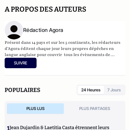
A PROPOS DES AUTEURS
Rédaction Agora
Présent dans 14 pays et sur les 5 continents, les rédacteurs
d’Agora éditent chaque jour leurs propres dépêches en
langue anglaise pour couvrir tous les évènements de
l’actualité économique et financière intéressants pour les
SUIVRE
investisseurs particuliers. A lire aussi
sur
http://publications-agora.fr
POPULAIRES
24 Heures
7 Jours
PLUS LUS
PLUS PARTAGES
1
Jean Dujardin & Laetitia Casta étrennent leurs