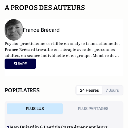
A PROPOS DES AUTEURS
France Brécard
Psycho-practicienne certifiée en analyse transactionnelle,
France Brécard
travaille en thérapie avec des personnes
adultes, en séance individuelle et en groupe. Membre de
l’École d'Analyse Transactionnelle de Paris Île-de-France,
SUIVRE
elle est également l'auteure du livre
50 exercices pour
apprendre à dire non
et
Se libérer des relations toxiques
aux éditions Eyrolles.
POPULAIRES
24 Heures
7 Jours
PLUS LUS
PLUS PARTAGES
Jean Dujardin & Laetitia Casta étrennent leurs