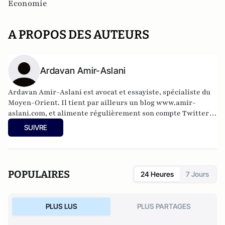
Economie
A PROPOS DES AUTEURS
Ardavan Amir-Aslani
Ardavan Amir-Aslani est avocat et essayiste, spécialiste du
Moyen-Orient. Il tient par ailleurs un blog
www.amir-
aslani.com
, et alimente régulièrement son compte Twitter:
@a_amir_aslani.
SUIVRE
POPULAIRES
24 Heures
7 Jours
PLUS LUS
PLUS PARTAGES