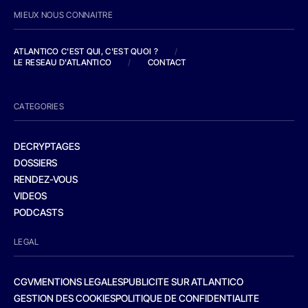
MIEUX NOUS CONNAITRE
ATLANTICO C'EST QUI, C'EST QUOI ?
/
LE RESEAU D'ATLANTICO
/
CONTACT
CATEGORIES
DECRYPTAGES
DOSSIERS
RENDEZ-VOUS
VIDEOS
PODCASTS
LEGAL
CGV
MENTIONS LEGALES
PUBLICITE SUR ATLANTICO
GESTION DES COOKIES
POLITIQUE DE CONFIDENTIALITE