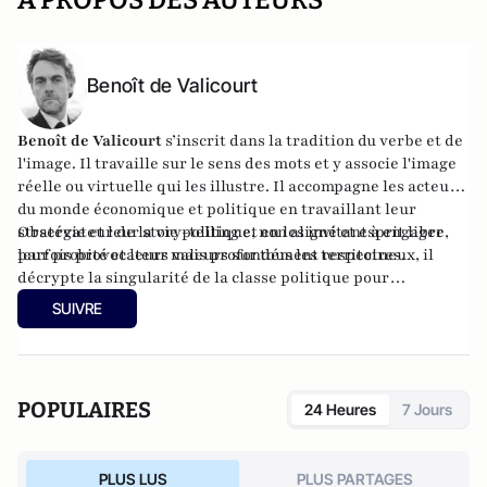
Benoît de Valicourt
Benoît de Valicourt
s’inscrit dans la tradition du verbe et de
l'image. Il travaille sur le sens des mots et y associe l'image
réelle ou virtuelle qui les illustre. Il accompagne les acteurs
du monde économique et politique en travaillant leur
stratégie et leur story-telling et en les invitant à engager
Observateur de la vie politique, non aligné et esprit libre,
leur probité et leurs valeurs sur tous les territoires.
parfois provocateur mais profondément respectueux, il
décrypte la singularité de la classe politique pour
atlantico.fr et est éditorialiste à
lyonmag.fr
.
SUIVRE
POPULAIRES
24 Heures
7 Jours
PLUS LUS
PLUS PARTAGES