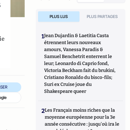
s
PLUS LUS
PLUS PARTAGES
1
Jean Dujardin & Laetitia Casta
ie
étrennent leurs nouveaux
amours, Vanessa Paradis &
Samuel Benchetrit enterrent le
leur; Leonardo di Caprio fond,
Victoria Beckham fait du brukini,
Cristiano Ronaldo du bisco-fils;
Suri ex Cruise joue du
SER
Shakespeare queer
ogle
2
Les Français moins riches que la
moyenne européenne pour la 3e
année consécutive : jusqu'où ira le