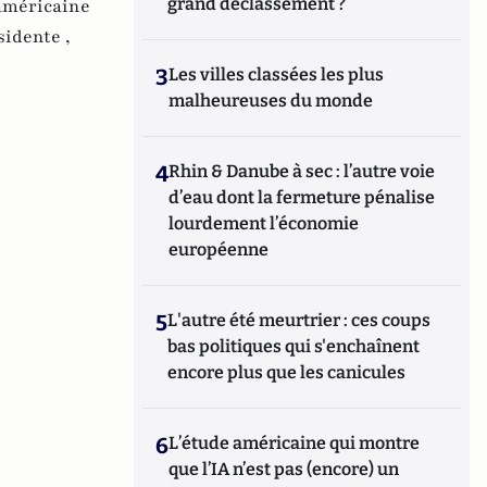
grand déclassement ?
américaine
sidente ,
3
Les villes classées les plus
malheureuses du monde
4
Rhin & Danube à sec : l’autre voie
d’eau dont la fermeture pénalise
lourdement l’économie
européenne
5
L'autre été meurtrier : ces coups
bas politiques qui s'enchaînent
encore plus que les canicules
6
L’étude américaine qui montre
que l’IA n’est pas (encore) un