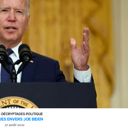
E
›
DÉCRYPTAGES
›
POLITIQUE
UES ENVERS JOE BIDEN
27 août 2021