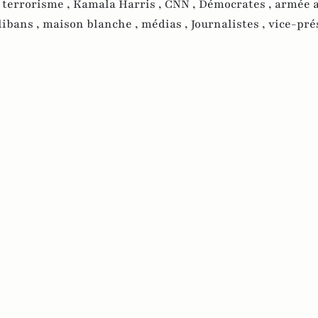
e terrorisme ,
Kamala Harris ,
CNN ,
Démocrates ,
armée 
libans ,
maison blanche ,
médias ,
Journalistes ,
vice-pré