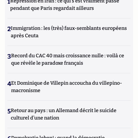
1
Répression en Iran : ce qui s'est vraiment passé
pendant que Paris regardait ailleurs
2
Immigration : les (très) faux-semblants européens
après Ceuta
3
Record du CAC 40 mais croissance nulle : voilà ce
que révèle le paradoxe français
4
Et Dominique de Villepin accoucha du villepino-
macronisme
5
Retour au pays : un Allemand décrit le suicide
culturel d’une nation
Demokratie leben! : quand la démocratie