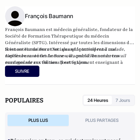
François Baumann
François Baumann est médecin généraliste, fondateur de la
Société de Formation Thérapeutique du médecin
Généraliste (SFTG). Intéressé par toutes les dimensions des
Sciences Humaines et Sociales qui participent à une
Il est auteur de
Burn Out : quand le travail rend malade
,
meilleure santé des hommes, il a publié de nombreux
L'après burn-out
et
Le Bore-out, quand l'ennui au travail
ouvrages sur ces thèmes. Il est également enseignant à
rend malade
aux éditions Josette Lyon.
l'Université Paris V et membre du comité Scientifique
SUIVRE
International de l'UNESCO (département de Bioéthique).
POPULAIRES
24 Heures
7 Jours
PLUS LUS
PLUS PARTAGES