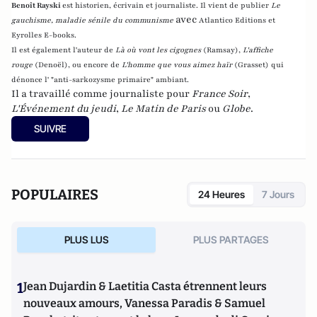
Benoît Rayski
est historien, écrivain et journaliste. Il vient de publier
Le
avec
gauchisme, maladie sénile du communisme
Atlantico Editions et
Eyrolles E-books.
Il est également l'auteur de
Là où vont les cigognes
(Ramsay),
L'affiche
rouge
(Denoël), ou encore de
L'homme que vous aimez haïr
(Grasset)
qui
dénonce l' "anti-sarkozysme primaire" ambiant.
Il a travaillé comme journaliste pour
France Soir
,
L'Événement du jeudi
,
Le Matin de Paris
ou
Globe
.
SUIVRE
POPULAIRES
24 Heures
7 Jours
PLUS LUS
PLUS PARTAGES
1
Jean Dujardin & Laetitia Casta étrennent leurs
nouveaux amours, Vanessa Paradis & Samuel