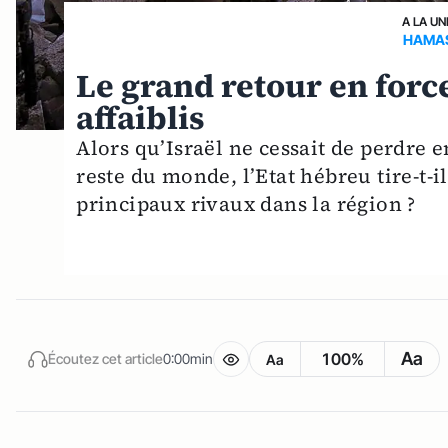
A LA UN
HAMAS
Le grand retour en forc
affaiblis
Alors qu’Israël ne cessait de perdre 
reste du monde, l’Etat hébreu tire-t-i
principaux rivaux dans la région ?
Aa
100%
Écoutez cet article
0:00min
Aa