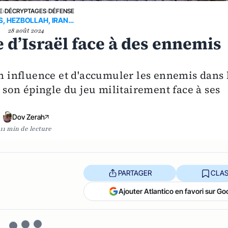
E
›
DÉCRYPTAGES
›
DÉFENSE
, HEZBOLLAH, IRAN…
28 août 2024
e d’Israël face à des ennemis
en influence et d'accumuler les ennemis dans 
l son épingle du jeu militairement face à ses
Dov Zerah
11 min de lecture
PARTAGER
CLAS
Ajouter Atlantico en favori sur Go