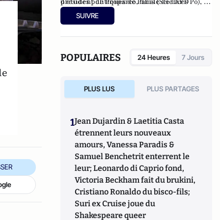
président de Proparco, filiale de l’AFD
d’études politiques de Paris (Sciences Po), à
spécialisée dans le financement du secteur
l’ENA, ainsi qu’à l’École des hautes études
SUIVRE
privé et censeur d'OSEO.
commerciales de Paris (HEC). Conseiller
municipal de Neuilly-sur-Seine de 2008 à
2014, et à nouveau depuis 2020.
Administrateur du Consistoire de Paris de
POPULAIRES
24 Heures
7 Jours
1998 à 2006 et de 2010 à 2018, il en a été le
le
président en 2010.
PLUS LUS
PLUS PARTAGES
1
Jean Dujardin & Laetitia Casta
étrennent leurs nouveaux
amours, Vanessa Paradis &
Samuel Benchetrit enterrent le
SER
leur; Leonardo di Caprio fond,
Victoria Beckham fait du brukini,
ogle
Cristiano Ronaldo du bisco-fils;
Suri ex Cruise joue du
Shakespeare queer