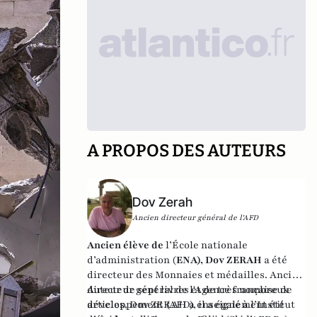
A PROPOS DES AUTEURS
Dov Zerah
Ancien directeur général de l'AFD
Ancien élève de
l’École nationale
d’administration (
ENA), Dov ZERAH
a été
directeur des Monnaies et médailles. Ancien
directeur général de l'Agence française de
Auteur de sept livres et de très nombreux
développement (AFD), il a également été
articles, Dov ZERAH a enseigné à l’Institut