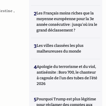
lestine ,
2
Les Français moins riches que la
moyenne européenne pour la 3e
année consécutive : jusqu'où ira le
grand déclassement ?
3
Les villes classées les plus
malheureuses du monde
4
Apologie du terrorisme et du viol,
antisémite : Boro 700, le chanteur
à cagoule de l’un des tubes de l’été
2026
5
Pourquoi Trump est plus légitime
pour réclamer des comptes aux