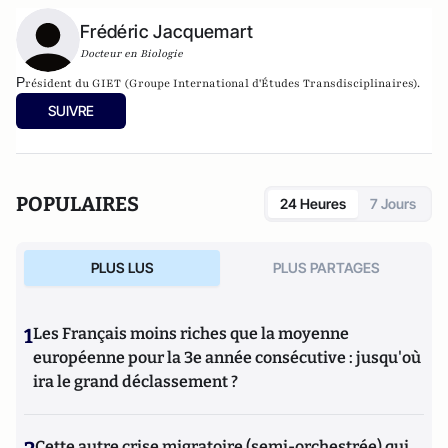
Frédéric Jacquemart
Docteur en Biologie
P
résident du GIET (Groupe International d'Études Transdisciplinaires).
SUIVRE
POPULAIRES
24 Heures
7 Jours
PLUS LUS
PLUS PARTAGES
1
Les Français moins riches que la moyenne
européenne pour la 3e année consécutive : jusqu'où
ira le grand déclassement ?
Cette autre crise migratoire (semi-orchestrée) qui