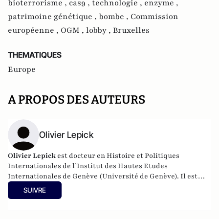
bioterrorisme ,
cas9 ,
technologie ,
enzyme ,
patrimoine génétique ,
bombe ,
Commission
européenne ,
OGM ,
lobby ,
Bruxelles
THEMATIQUES
Europe
A PROPOS DES AUTEURS
Olivier Lepick
Olivier Lepick
est docteur en Histoire et Politiques
Internationales de l’Institut des Hautes Etudes
Internationales de Genève (Université de Genève). Il est
chercheur associé à la Fondation pour la Recherche
SUIVRE
Stratégique (Paris) et consacre ses travaux à la question des
armes chimiques et biologiques.