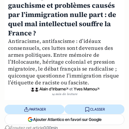
gauchisme et problèmes causés
par l’immigration nulle part : de
quel mal intellectuel souffre la
France ?
Antiracisme, antifascisme : d’idéaux
consensuels, ces luttes sont devenues des
armes politiques. Entre mémoire de
l’Holocauste, héritage colonial et pression
migratoire, le débat français se radicalise ;
quiconque questionne l’immigration risque
l’étiquette de raciste ou fasciste.
Alain d'Iribarne
et
Yves Mamou
14 min de lecture
PARTAGER
CLASSER
Ajouter Atlantico en favori sur Google
Écoutez cet article
0:00min