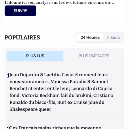
Il donne ici son analyse sur les évolutions en cours en
France et en Europe. Il est également l’auteur d’un blog
SUIVRE
intitulé
Décryptages
sur la géopolitique et le Moyen Orient.
POPULAIRES
24 Heures
7 Jours
PLUS LUS
PLUS PARTAGES
1
Jean Dujardin & Laetitia Casta étrennent leurs
nouveaux amours, Vanessa Paradis & Samuel
Benchetrit enterrent le leur; Leonardo di Caprio
fond, Victoria Beckham fait du brukini, Cristiano
Ronaldo du bisco-fils; Suri ex Cruise joue du
Shakespeare queer
2
Les Français moins riches que la moyenne