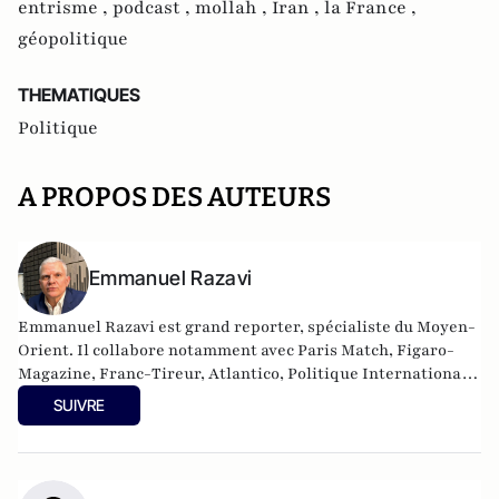
entrisme ,
podcast ,
mollah ,
Iran ,
la France ,
géopolitique
THEMATIQUES
Politique
A PROPOS DES AUTEURS
Emmanuel Razavi
Emmanuel Razavi est grand reporter, spécialiste du Moyen-
Orient. Il collabore notamment avec Paris Match, Figaro-
Magazine, Franc-Tireur, Atlantico, Politique Internationale,
Écran de Veille et Valeurs Actuelles. Il a réalisé plusieurs
SUIVRE
documentaires sur les groupes islamistes au Moyen-Orient,
diffusés sur Arte, Planète et M6, qui ont eu un large
retentissement. Auteur d’une dizaine d’ouvrages, son
dernier livre, « La Pieuvre de Téhéran » (Cerf, 2025), révèle