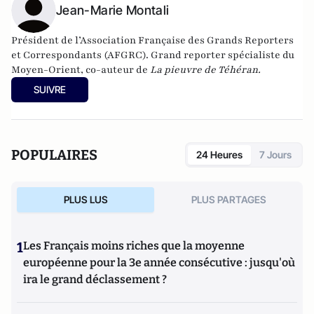
les ingérences et les réseaux d’espionnage de la République
Jean-Marie Montali
islamique d’Iran en France et en Europe. Il intervient
régulièrement sur les ondes d’Europe 1, Sud Radio, LCI et
Président de l’Association Française des Grands Reporters
CNews, pour parler du Moyen-Orient et de l’Iran. Il est
et Correspondants (AFGRC). Grand reporter spécialiste du
diplômé en géopolitique et relations internationales (IEP).
Moyen-Orient, co-auteur de
La pieuvre de Téhéran.
SUIVRE
POPULAIRES
24 Heures
7 Jours
PLUS LUS
PLUS PARTAGES
1
Les Français moins riches que la moyenne
européenne pour la 3e année consécutive : jusqu'où
ira le grand déclassement ?