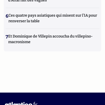
d'Attal fait des vagues
6
Ces quatre pays asiatiques qui misent sur l’IA pour
renverser la table
7
Et Dominique de Villepin accoucha du villepino-
macronisme