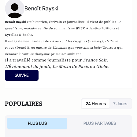
Benoît Rayski
Benoît Rayski
est historien, écrivain et journaliste. Il vient de publier
Le
avec
gauchisme, maladie sénile du communisme
Atlantico Editions et
Eyrolles E-books.
Il est également l'auteur de
Là où vont les cigognes
(Ramsay),
L'affiche
rouge
(Denoël), ou encore de
L'homme que vous aimez haïr
(Grasset)
qui
dénonce l' "anti-sarkozysme primaire" ambiant.
Il a travaillé comme journaliste pour
France Soir
,
L'Événement du jeudi
,
Le Matin de Paris
ou
Globe
.
SUIVRE
POPULAIRES
24 Heures
7 Jours
PLUS LUS
PLUS PARTAGES