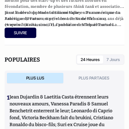
mentor pour des start-up et des futures licornes en
fécondation, membre de plusieurs
think tank
et associations
pour le développement du numérique en France comme La
Il est l'auteur de
Made in Silicon Valley – Du numérique en
Fabrique du Futur est président de Numérikissimo
Amérique
(Pearson, 2017) et co-auteur de
Web 2.0 15 ans déjà
(
et après ?
www.numerikissimo.fr
(Kawa, 2020). Il a publié avec Michaël Tartar
), l'annuaire des Top acteurs du
La
numérique.
Transformation digitale pour tous !
(Pearson, 2022) et
Pro en
SUIVRE
réseaux sociaux
avec Christine Balagué (Vuibert, 2022). Il
vient de Publier
Informez-vous !
(L’éditeur à part, 2025).
POPULAIRES
24 Heures
7 Jours
PLUS LUS
PLUS PARTAGES
1
Jean Dujardin & Laetitia Casta étrennent leurs
nouveaux amours, Vanessa Paradis & Samuel
Benchetrit enterrent le leur; Leonardo di Caprio
fond, Victoria Beckham fait du brukini, Cristiano
Ronaldo du bisco-fils; Suri ex Cruise joue du