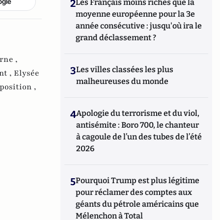
ogle
2
Les Français moins riches que la
moyenne européenne pour la 3e
année consécutive : jusqu'où ira le
grand déclassement ?
rne ,
3
Les villes classées les plus
nt ,
Elysée
malheureuses du monde
position ,
4
Apologie du terrorisme et du viol,
antisémite : Boro 700, le chanteur
à cagoule de l’un des tubes de l’été
2026
5
Pourquoi Trump est plus légitime
pour réclamer des comptes aux
géants du pétrole américains que
Mélenchon à Total