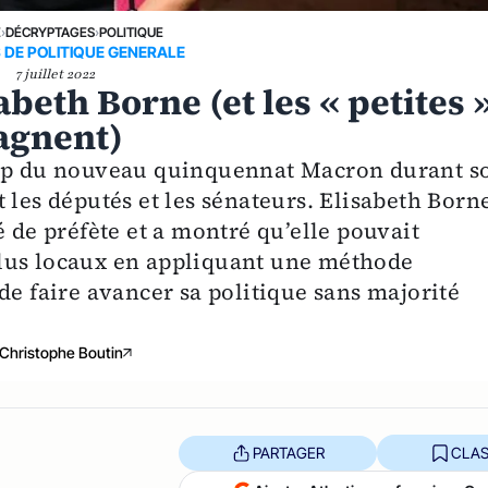
E
›
DÉCRYPTAGES
›
POLITIQUE
 DE POLITIQUE GENERALE
7 juillet 2022
abeth Borne (et les « petites 
pagnent)
cap du nouveau quinquennat Macron durant s
 les députés et les sénateurs. Elisabeth Born
é de préfète et a montré qu’elle pouvait
lus locaux en appliquant une méthode
de faire avancer sa politique sans majorité
Christophe Boutin
PARTAGER
CLAS