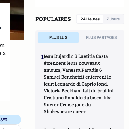
dirigé
Le dictionnaire du conservatisme
(Cerf 2017), le
Le dictionnaire des
populismes
(Cerf 2019) et
Le dictionnaire du
POPULAIRES
24 Heures
7 Jours
progressisme
(Seuil 2022). Christophe
»
Boutin est membre de la Fondation du Pont-
Neuf.
PLUS LUS
PLUS PARTAGES
on
e a
1
Jean Dujardin & Laetitia Casta
étrennent leurs nouveaux
amours, Vanessa Paradis &
Samuel Benchetrit enterrent le
leur; Leonardo di Caprio fond,
Victoria Beckham fait du brukini,
Cristiano Ronaldo du bisco-fils;
Suri ex Cruise joue du
Shakespeare queer
SER