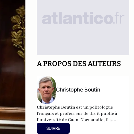
A PROPOS DES AUTEURS
Christophe Boutin
Christophe Boutin
est un politologue
français et professeur de droit public à
l’université de Caen-Normandie, il a
notamment publié
Les grand discours du
SUIVRE
XXe siècle
(Flammarion 2009) et co-