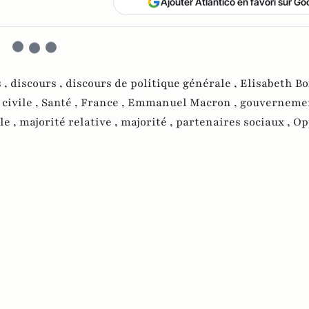
Ajouter Atlantico en favori sur Go
 ,
discours ,
discours de politique générale ,
Elisabeth Bo
 civile ,
Santé ,
France ,
Emmanuel Macron ,
gouverneme
le ,
majorité relative ,
majorité ,
partenaires sociaux ,
Op