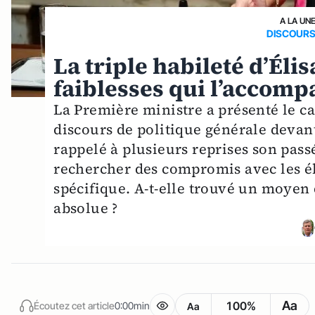
A LA UN
DISCOURS
La triple habileté d’Élis
faiblesses qui l’accom
La Première ministre a présenté le 
discours de politique générale devant
rappelé à plusieurs reprises son pass
rechercher des compromis avec les é
spécifique. A-t-elle trouvé un moyen 
absolue ?
Aa
100%
Écoutez cet article
0:00min
Aa