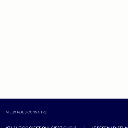
MIEUX NOUS CONNAITRE
ATLANTICO C'EST QUI, C'EST QUOI ?
/
LE RESEAU D'ATL