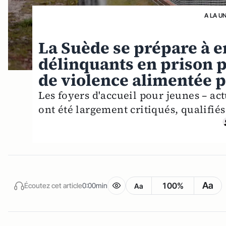
A LA U
La Suède se prépare à 
délinquants en prison p
de violence alimentée p
Les foyers d'accueil pour jeunes – a
ont été largement critiqués, qualifiés
Aa
100%
Écoutez cet article
0:00min
Aa