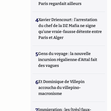
Paris regardait ailleurs
4
Xavier Driencourt : l’arrestation
du chef de la DZ Mafia ne signe
qu’une vraie-fausse détente entre
Paris et Alger
5
Gens du voyage : la nouvelle
incursion régalienne d'Attal fait
des vagues
6
Et Dominique de Villepin
accoucha du villepino-
macronisme
7
Immigration : les (très) faux-