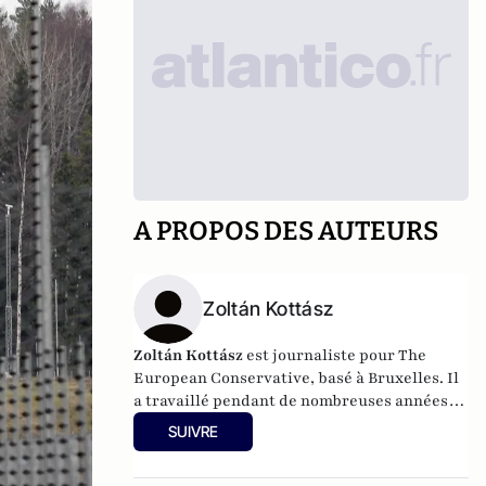
A PROPOS DES AUTEURS
Zoltán Kottász
Zoltán Kottász
est journaliste pour The
European Conservative, basé à Bruxelles. Il
a travaillé pendant de nombreuses années
comme journaliste et comme rédacteur en
SUIVRE
chef du service étranger du quotidien
hongrois Magyar Nemzet. Il s'intéresse