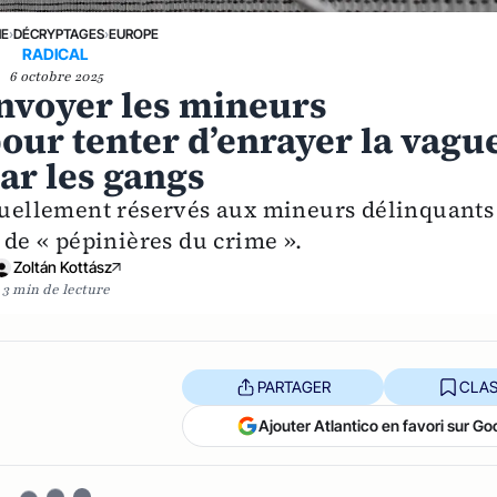
NE
›
DÉCRYPTAGES
›
EUROPE
RADICAL
6 octobre 2025
envoyer les mineurs
our tenter d’enrayer la vagu
ar les gangs
ctuellement réservés aux mineurs délinquants
 de « pépinières du crime ».
Zoltán Kottász
3 min de lecture
PARTAGER
CLAS
Ajouter Atlantico en favori sur Go