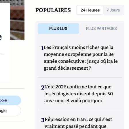
principalement à la politique européenne.
POPULAIRES
24 Heures
7 Jours
PLUS LUS
PLUS PARTAGES
e
1
Les Français moins riches que la
 –
moyenne européenne pour la 3e
année consécutive : jusqu'où ira le
grand déclassement ?
2
L’été 2026 confirme tout ce que
les écologistes disent depuis 50
SER
ans : non, et voilà pourquoi
ogle
3
Répression en Iran : ce qui s'est
vraiment passé pendant que