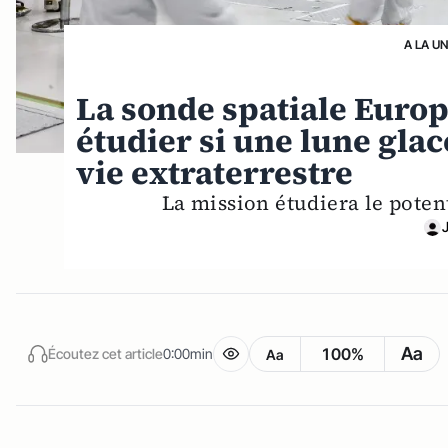
A LA U
La sonde spatiale Europ
étudier si une lune glac
vie extraterrestre
La mission étudiera le potent
Aa
100%
Écoutez cet article
0:00min
Aa