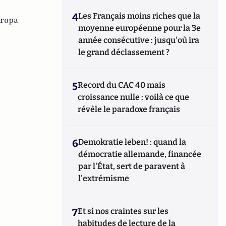
4
Les Français moins riches que la
ropa
moyenne européenne pour la 3e
année consécutive : jusqu'où ira
le grand déclassement ?
5
Record du CAC 40 mais
croissance nulle : voilà ce que
révèle le paradoxe français
6
Demokratie leben! : quand la
démocratie allemande, financée
par l'État, sert de paravent à
l'extrémisme
7
Et si nos craintes sur les
habitudes de lecture de la