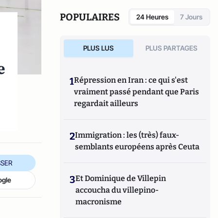
POPULAIRES
24 Heures
7 Jours
PLUS LUS
PLUS PARTAGES
e
1
Répression en Iran : ce qui s'est
vraiment passé pendant que Paris
regardait ailleurs
2
Immigration : les (très) faux-
semblants européens après Ceuta
SER
3
Et Dominique de Villepin
ogle
accoucha du villepino-
macronisme