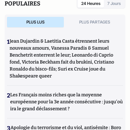
POPULAIRES
24 Heures
7 Jours
patronal Ethic. Il est également le porte-parole du
collectif
David contre Goliath
, lanceur d'alertes concurrentielles
PLUS LUS
PLUS PARTAGES
1
Jean Dujardin & Laetitia Casta étrennent leurs
nouveaux amours, Vanessa Paradis & Samuel
Benchetrit enterrent le leur; Leonardo di Caprio
fond, Victoria Beckham fait du brukini, Cristiano
Ronaldo du bisco-fils; Suri ex Cruise joue du
Shakespeare queer
2
Les Français moins riches que la moyenne
européenne pour la 3e année consécutive : jusqu'où
ira le grand déclassement ?
3
Apologie du terrorisme et du viol, antisémite : Boro