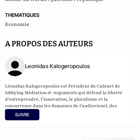
THEMATIQUES
Economie
A PROPOS DES AUTEURS
Leonidas Kalogeropoulos
Léonidas Kalogeropoulos est Président du Cabinet de
lobbying Médiation & Arguments qui défend la liberté
d’entreprendre, l’innovation, le pluralisme et la
concurrence dans les domaines de l’audiovisuel, des
télécoms, du sport, d’Internet, de l’énergie, de la presse…
SUIVRE
Il est le fondateur du site
libertedentreprendre.com
, qui
milite pour l’inscription de liberté d’entreprendre dans la
Constitution française et est Vice-Président du mouvement