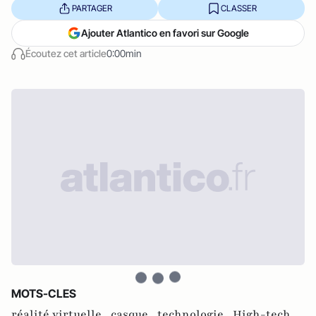
PARTAGER
CLASSER
Ajouter Atlantico en favori sur Google
Écoutez cet article
0:00min
MOTS-CLES
réalité virtuelle ,
casque ,
technologie ,
High-tech ,