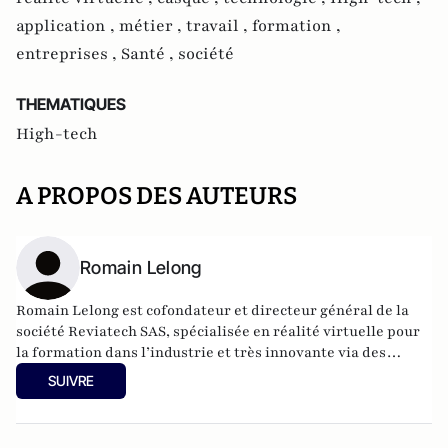
application ,
métier ,
travail ,
formation ,
entreprises ,
Santé ,
société
THEMATIQUES
High-tech
A PROPOS DES AUTEURS
Romain Lelong
Romain Lelong est cofondateur et directeur général de la
société Reviatech SAS, spécialisée en réalité virtuelle pour
la formation dans l’industrie et très innovante via des
collaborations avec des universités et des centres de
SUIVRE
recherche. Il a en outre enseigné la réalité virtuelle à l’École
navale et dans plusieurs autres établissements.