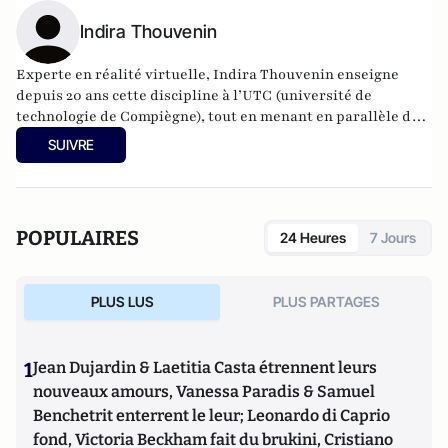
Indira Thouvenin
Experte en réalité virtuelle, Indira Thouvenin enseigne
depuis 20 ans cette discipline à l’UTC (université de
technologie de Compiègne), tout en menant en parallèle des
travaux de recherche au laboratoire UMR CNRS Heudiasyc.
SUIVRE
Elle a été présidente de l’AFRV (Association française de
réalité virtuelle, augmentée, mixte et d’interaction 3D)
durant quatre ans.
POPULAIRES
24 Heures
7 Jours
PLUS LUS
PLUS PARTAGES
1
Jean Dujardin & Laetitia Casta étrennent leurs
nouveaux amours, Vanessa Paradis & Samuel
Benchetrit enterrent le leur; Leonardo di Caprio
fond, Victoria Beckham fait du brukini, Cristiano