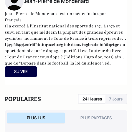
Jean-Pierre de Mondenard
Jean-Pierre de Mondenard est un médecin du sport
français.
Il a exercé à l'Institut national des sports de 1974 à 1979 et
suivi en tant que médecin la plupart des grandes épreuves
cyclistes, notamment le Tour de France à trois reprises de
1973 à 1975 où il était en charge des contrôles anti-dopage.
Il est l'auteur d'une quarantaine d'ouvrages de médecine du
sport dont six sur le dopage sportif. Il est l'auteur du livre
:
Tour de France : tous dopé ? (Editions Hugo doc, 2011)
ainsi
que de "Dopage dans le football, la loi du silence", éd.
Gawsewitch, 2010,
"33 vainqueurs du Tour de France face au dopage", éd.
SUIVRE
Hugo-Sport, 2011,
"Histoires extraordinaires des géants de la route", éd. Hugo-
Sport, 2012,
"Les Grandes Premières du Tour de France", éd. Hugo-Sport, 2013
POPULAIRES
24 Heures
7 Jours
PLUS LUS
PLUS PARTAGES