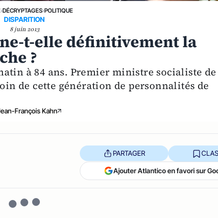
E
›
DÉCRYPTAGES
›
POLITIQUE
DISPARITION
8 juin 2013
e-t-elle définitivement la
che ?
tin à 84 ans. Premier ministre socialiste de
moin de cette génération de personnalités de
Jean-François Kahn
PARTAGER
CLAS
Ajouter Atlantico en favori sur Go