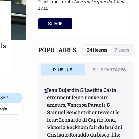
Il est l'auteur de
La catastrophe du 6 mai
2012
.
SUIVRE
 la
POPULAIRES
24 Heures
7 Jours
PLUS LUS
PLUS PARTAGES
1
Jean Dujardin & Laetitia Casta
étrennent leurs nouveaux
SER
amours, Vanessa Paradis &
ogle
Samuel Benchetrit enterrent le
leur; Leonardo di Caprio fond,
Victoria Beckham fait du brukini,
Cristiano Ronaldo du bisco-fils;