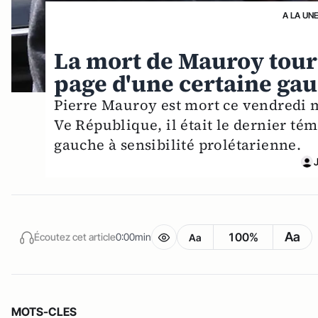
A LA UN
La mort de Mauroy tourn
page d'une certaine gau
Pierre Mauroy est mort ce vendredi ma
Ve République, il était le dernier té
gauche à sensibilité prolétarienne.
Aa
100%
Écoutez cet article
0:00min
Aa
MOTS-CLES