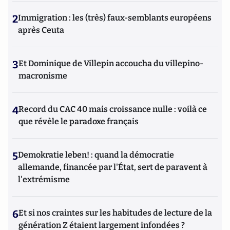
2
Immigration : les (très) faux-semblants européens
après Ceuta
3
Et Dominique de Villepin accoucha du villepino-
macronisme
4
Record du CAC 40 mais croissance nulle : voilà ce
que révèle le paradoxe français
5
Demokratie leben! : quand la démocratie
allemande, financée par l'État, sert de paravent à
l'extrémisme
6
Et si nos craintes sur les habitudes de lecture de la
génération Z étaient largement infondées ?