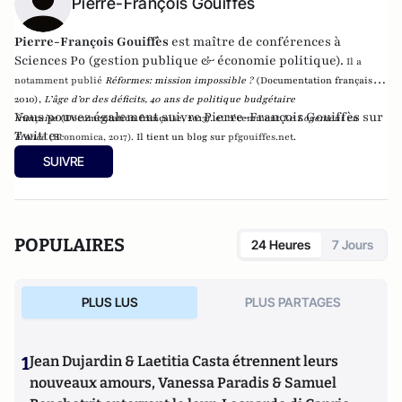
Pierre-François Gouiffès
Pierre-François Gouiffès
est maître de conférences à
Sciences Po (gestion publique & économie politique).
Il a
notamment publié
Réformes:
mission impossible ?
(Documentation française,
2010),
L’âge d’or des déficits, 40 ans de politique
budgétaire
Vous pouvez également suivre Pierre-François Gouiffès sur
française
(Documentation française, 2013).
et récemment
Le Logement en
Twitter
France
(Economica, 2017).
Il tient un blog sur
pfgouiffes.net
.
SUIVRE
POPULAIRES
24 Heures
7 Jours
PLUS LUS
PLUS PARTAGES
1
Jean Dujardin & Laetitia Casta étrennent leurs
nouveaux amours, Vanessa Paradis & Samuel