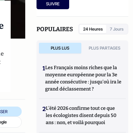
quotidienne des entreprises au XXIe
SUIVRE
siècle
(Seuil, février 2011) et
Sociologie du
changement - Pourquoi et comment changer
les organisations
(Dunod, janvier 2004).
e
POPULAIRES
24 Heures
7 Jours
PLUS LUS
PLUS PARTAGES
le
t
1
Les Français moins riches que la
moyenne européenne pour la 3e
année consécutive : jusqu'où ira le
grand déclassement ?
2
L’été 2026 confirme tout ce que
SER
les écologistes disent depuis 50
ogle
ans : non, et voilà pourquoi