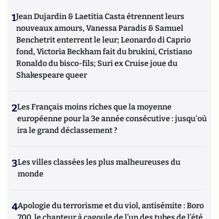
1
Jean Dujardin & Laetitia Casta étrennent leurs
nouveaux amours, Vanessa Paradis & Samuel
Benchetrit enterrent le leur; Leonardo di Caprio
fond, Victoria Beckham fait du brukini, Cristiano
Ronaldo du bisco-fils; Suri ex Cruise joue du
Shakespeare queer
2
Les Français moins riches que la moyenne
européenne pour la 3e année consécutive : jusqu'où
ira le grand déclassement ?
3
Les villes classées les plus malheureuses du
monde
4
Apologie du terrorisme et du viol, antisémite : Boro
700, le chanteur à cagoule de l’un des tubes de l’été