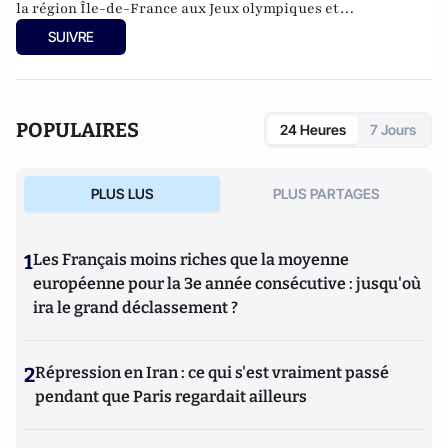
la région Île-de-France aux Jeux olympiques et
paralympiques de 2017 à 2021.
SUIVRE
POPULAIRES
24 Heures
7 Jours
PLUS LUS
PLUS PARTAGES
1
Les Français moins riches que la moyenne
européenne pour la 3e année consécutive : jusqu'où
ira le grand déclassement ?
2
Répression en Iran : ce qui s'est vraiment passé
pendant que Paris regardait ailleurs