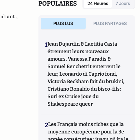
POPULAIRES
24 Heures
7 Jours
udiant ,
PLUS LUS
PLUS PARTAGES
1
Jean Dujardin & Laetitia Casta
étrennent leurs nouveaux
amours, Vanessa Paradis &
Samuel Benchetrit enterrent le
leur; Leonardo di Caprio fond,
Victoria Beckham fait du brukini,
Cristiano Ronaldo du bisco-fils;
Suri ex Cruise joue du
Shakespeare queer
2
Les Français moins riches que la
moyenne européenne pour la 3e
année consécutive : jusqu'où ira le