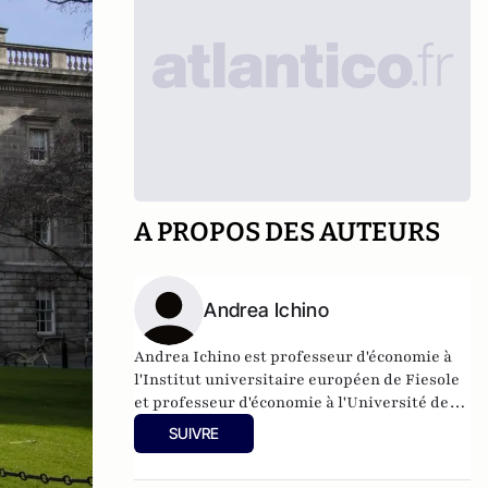
A PROPOS DES AUTEURS
Andrea Ichino
Andrea Ichino est professeur d'économie à
l'Institut universitaire européen de Fiesole
et professeur d'économie à l'Université de
Bologne. Ses intérêts de recherche portent
SUIVRE
sur l'économie du travail, l'économie de
l'éducation et la microéconométrie. Andrea