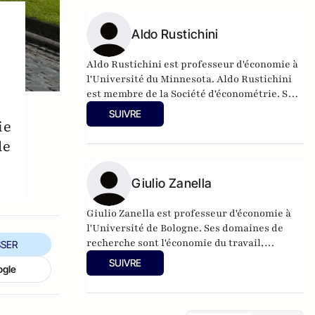
Ichino a été rédacteur en chef de Economic
Policy.
Aldo Rustichini
Aldo Rustichini est professeur d'économie à
l'Université du Minnesota. Aldo Rustichini
est membre de la Société d'économétrie. Ses
intérêts de recherche portent sur la théorie
SUIVRE
des jeux, la théorie de la décision, l'économie
ie
expérimentale et la neuroéconomie.
de
Giulio Zanella
Giulio Zanella est professeur d'économie à
l'Université de Bologne. Ses domaines de
recherche sont l'économie du travail,
SER
l'économie sociale et l'économétrie
SUIVRE
ogle
appliquée.