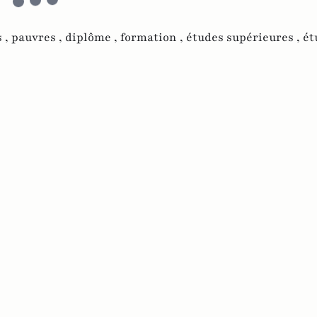
s ,
pauvres ,
diplôme ,
formation ,
études supérieures ,
ét