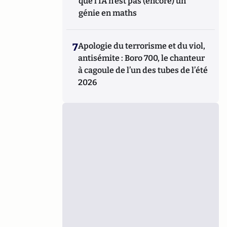
que l’IA n’est pas (encore) un
génie en maths
7
Apologie du terrorisme et du viol,
antisémite : Boro 700, le chanteur
à cagoule de l’un des tubes de l’été
2026