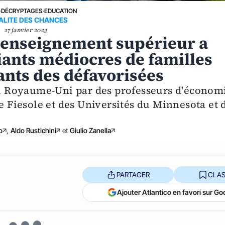
›
DÉCRYPTAGES
›
EDUCATION
ALITE DES CHANCES
27 janvier 2023
l'enseignement supérieur a
iants médiocres de familles
lants des défavorisées
 au Royaume-Uni par des professeurs d'économ
de Fiesole et des Universités du Minnesota et 
o
,
Aldo Rustichini
et
Giulio Zanella
PARTAGER
CLAS
Ajouter Atlantico en favori sur Go